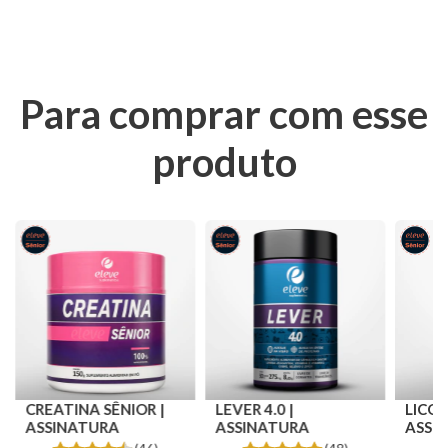
Para comprar com esse
produto
CREATINA SÊNIOR |
LEVER 4.0 |
LICOP
ASSINATURA
ASSINATURA
ASSI