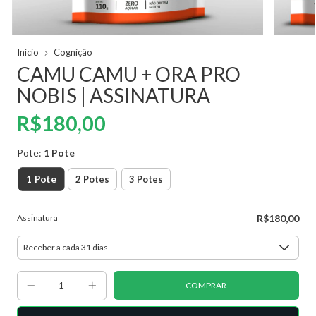
Início
Cognição
CAMU CAMU + ORA PRO
NOBIS | ASSINATURA
R$180,00
Pote:
1 Pote
1 Pote
2 Potes
3 Potes
Assinatura
R$180,00
Receber a cada 31 dias