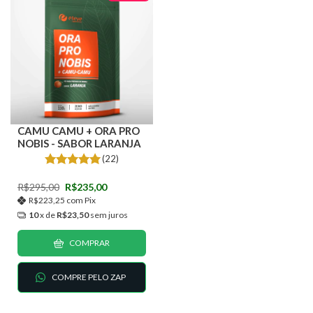
CAMU CAMU + ORA PRO
NOBIS - SABOR LARANJA
(22)
R$295,00
R$235,00
R$223,25
com
Pix
10
x de
R$23,50
sem juros
COMPRAR
COMPRE PELO ZAP