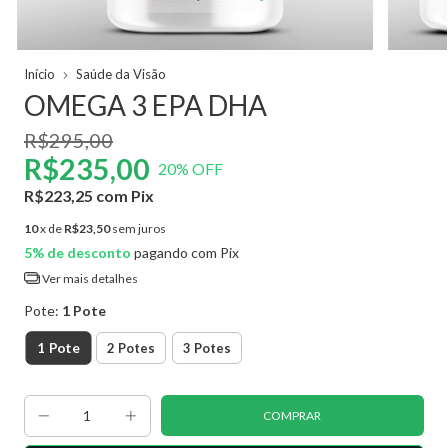
Início
Saúde da Visão
OMEGA 3 EPA DHA
R$295,00
R$235,00
20
% OFF
R$223,25
com
Pix
10
x de
R$23,50
sem juros
5% de desconto
pagando com Pix
Ver mais detalhes
Pote:
1 Pote
1 Pote
2 Potes
3 Potes