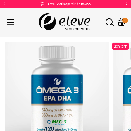
Frete Grátis apartir de R$399
0
20
%
OFF