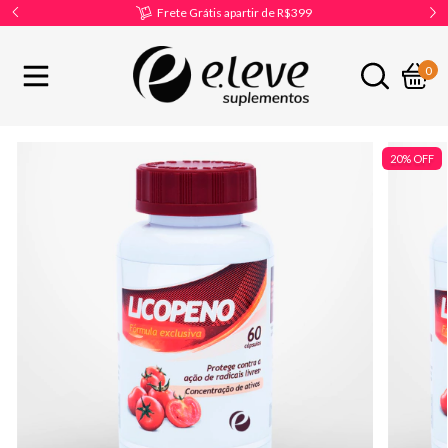
Frete Grátis apartir de R$399
0
20
%
OFF