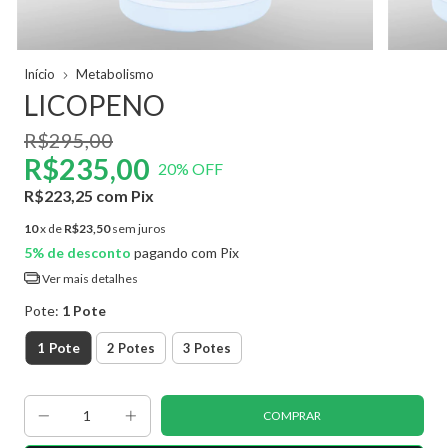
Início
Metabolismo
LICOPENO
R$295,00
R$235,00
20
% OFF
R$223,25
com
Pix
10
x de
R$23,50
sem juros
5% de desconto
pagando com Pix
Ver mais detalhes
Pote:
1 Pote
1 Pote
2 Potes
3 Potes