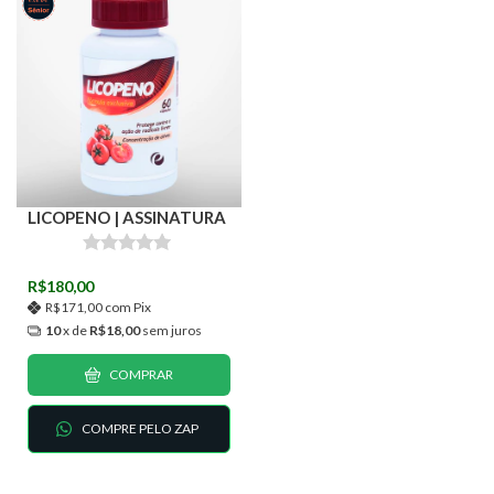
LICOPENO | ASSINATURA
R$180,00
R$171,00
com
Pix
10
x de
R$18,00
sem juros
COMPRAR
COMPRE PELO ZAP