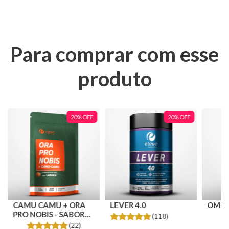
Para comprar com esse
produto
20
%
OFF
20
%
OFF
CAMU CAMU + ORA
LEVER 4.0
OMEG
PRO NOBIS - SABOR
(118)
LARANJA
(22)