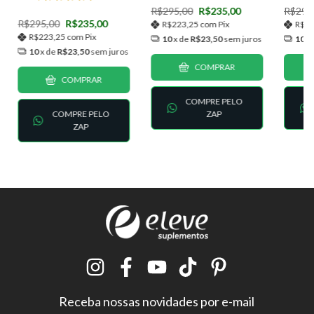
R$295,00
R$235,00
R$295
R$295,00
R$235,00
R$223,25
com
Pix
R$2
R$223,25
com
Pix
10
x de
R$23,50
sem juros
10
x
10
x de
R$23,50
sem juros
COMPRAR
COMPRAR
COMPRE PELO
COMPRE PELO
ZAP
ZAP
Receba nossas novidades por e-mail