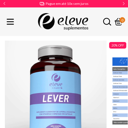
Frete Grátis apartir de R$399
0
20
%
OFF