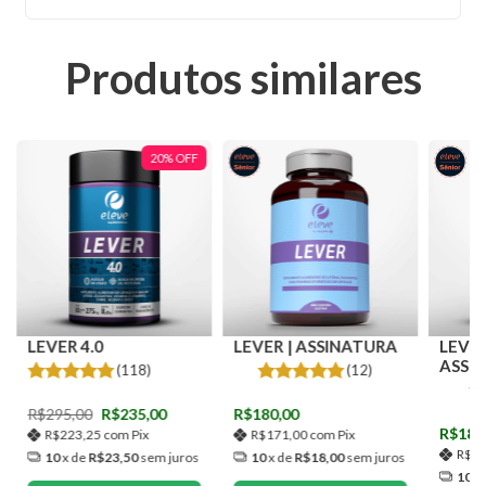
Produtos similares
20
%
OFF
LEVER 4.0
LEVER | ASSINATURA
LEVER 
ASSI
(118)
(12)
R$295,00
R$235,00
R$180,00
R$180
R$223,25
com
Pix
R$171,00
com
Pix
R$1
10
x de
R$23,50
sem juros
10
x de
R$18,00
sem juros
10
x