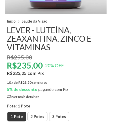
Início
Saúde da Visão
LEVER - LUTEÍNA,
ZEAXANTINA, ZINCO E
VITAMINAS
R$295,00
R$235,00
20
% OFF
R$223,25
com
Pix
10
x de
R$23,50
sem juros
5% de desconto
pagando com Pix
Ver mais detalhes
Pote:
1 Pote
1 Pote
2 Potes
3 Potes